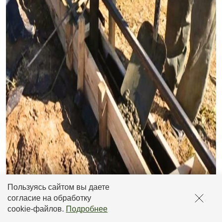
Пользуясь сайтом вы даете
В процессе затвердевания бетонная лента нуждается в
согласие на обработку
поддержании оптимальной температуры и влажности.
cookie-файлов
.
Подробнее
Также сразу после заливки, фундамент рекомендуется