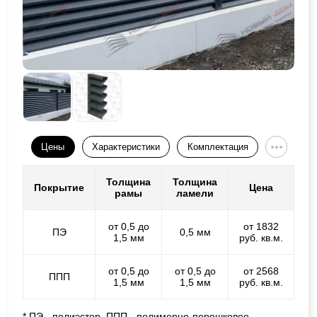
Цены
Характеристики
Комплектация
Толщина
Толщина
Покрытие
Цена
рамы
ламели
от 0,5 до
от 1832
ПЭ
0,5 мм
1,5 мм
руб. кв.м.
от 0,5 до
от 0,5 до
от 2568
ППП
1,5 мм
1,5 мм
руб. кв.м.
* ПЭ - полиэстер, ППП - полимерно-порошковое