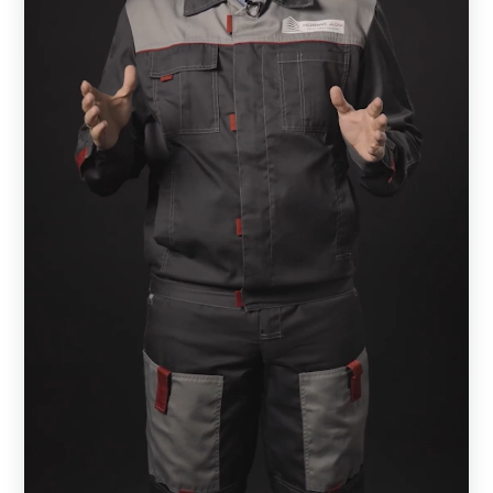
оригинальный дизайн, надежность, согласованность с
внешним обликом всего строения и простоту монтажа.
Из всех компонентов, которые имеются в распоряжении
архитекторов и строителей, заборы из металла
являются оптимальным вариантом ограждающих по
комбинации: надежности, долговечности, простоты
монтажа и бюджету.
Функции забора
Любой забор выполняет две функции:
защитную;
декоративную.
Сама защитная функция имеет разное назначение. Для
одного владельца важно не только, чтобы посторонние