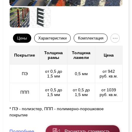
Цены
Характеристики
Комплектация
Толщина
Толщина
Покрытие
Цена
рамы
ламели
от 0,5 до
от 942
ПЭ
0,5 мм
1,5 мм
руб. кв.м.
от 0,5 до
от 0,5 до
от 1039
ППП
1,5 мм
1,5 мм
руб. кв.м.
* ПЭ - полиэстер, ППП - полимерно-порошковое
покрытие
Подробнее
Расчитать стоимость