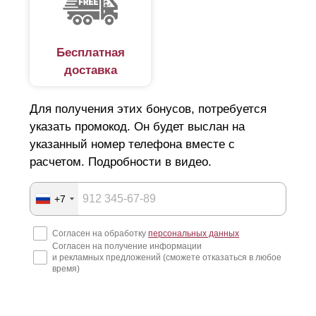
личная свобода, Это касается и групп людей, которые
организованы в семью, род, племя. Каждая такая группа
Бесплатная
старается обозначить свои территориальные границы
доставка
посредством ограждения – забора. Сначала роль
забора выполняли: ров, ров с водой, речка, гряда
Для получения этих бонусов, потребуется
камней, ряд деревьев. Потом появились стены из
указать промокод. Он будет выслан на
камня, ограждения из дерева, их называли плетнями,
указанный номер телефона вместе с
расчетом. Подробности в видео.
изгородями, тынами, частоколами. Несмотря на
простоту, забор постоянно совершенствуется. Сегодня
+7
существует великое множество различных видов и
типов ограждений, имеющих различные цели и
Согласен на обработку
персональных данных
Согласен на получение информации
назначение.
и рекламных предложений (сможете отказаться в любое
время)
Материал заборов