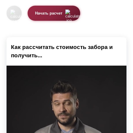
Основное назначение забора – это защита от
проникновения чужих людей и бродячих животных. Эта
Начать расчет
защита может осуществляться с помощью различных
компонентов:
Профнастила.
Как рассчитать стоимость забора и
Древесины.
получить...
Кирпича.
Железа.
Каждый вид забора имеет свои достоинства и
недостатки. Дизайнеры, работающие в области
создания ограждений, стараются максимально
подчеркнуть достоинства и свести к минимуму его
недостатки, разрабатывать проекты, которые полностью
учитывали бы пожелания заказчика, сочетали в себе