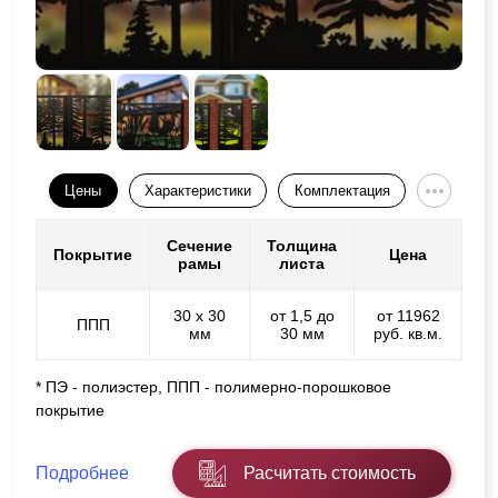
Цены
Характеристики
Комплектация
Сечение
Толщина
Покрытие
Цена
рамы
листа
30 х 30
от 1,5 до
от 11962
ППП
мм
30 мм
руб. кв.м.
* ПЭ - полиэстер, ППП - полимерно-порошковое
покрытие
Подробнее
Расчитать стоимость