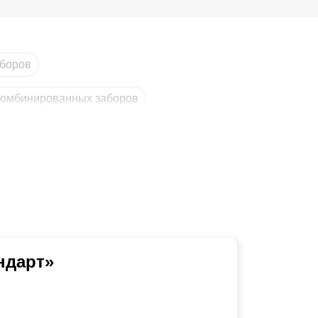
аборов
комбинированных заборов
ндарт»