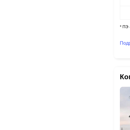
* ПЭ
Под
Ко