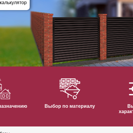
ВЫБОР ПО ХАРАКТЕРИСТИКАМ
 калькулятор
Горизонтальные заборы
Высокие заборы
Красивые, дизайнерские заборы
ВЫБОР ПО СПОСОБУ МОНТАЖА
Заборы под ключ
Готовые заборы
Комплекты заборов-лего "сделай сам"
Быстровозводимые заборы
назначению
Выбор по материалу
В
харак