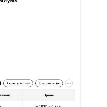
миум»
Характеристики
Комплектация
ламели
Прайс
м
от 1832 руб. кв.м.