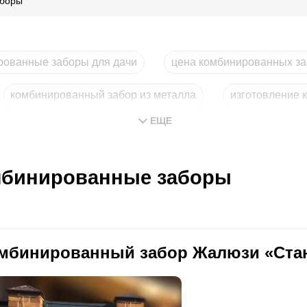
аборы
рованные заборы для дачи
цена комбинированных з
комбинированный забор из металла
изготовление 
ЕЩЕ
бинированные заборы
мбинированный забор Жалюзи «Ста