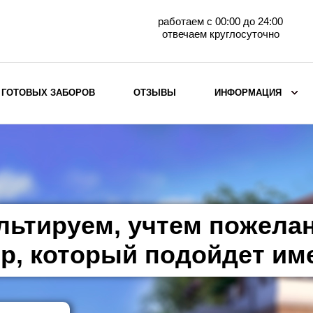
работаем с 00:00 до 24:00
отвечаем круглосуточно
 ГОТОВЫХ ЗАБОРОВ
ОТЗЫВЫ
ИНФОРМАЦИЯ
ВЫБОР ПО МАТЕРИАЛУ
Заборы с кирпичными столбами
Заборы из евроштакетника
горизонтального
льтируем, учтем пожела
Металлические заборы для дачи
Забор жалюзи с кирпичными столбами
р, который подойдет им
Металлические заборы
Металлические ограждения