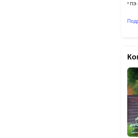
* ПЭ
Под
Ко