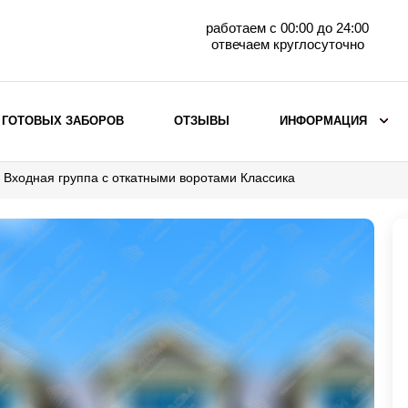
работаем с 00:00 до 24:00
отвечаем круглосуточно
 ГОТОВЫХ ЗАБОРОВ
ОТЗЫВЫ
ИНФОРМАЦИЯ
Входная группа с откатными воротами Классика
ВЫБОР ПО МАТЕРИАЛУ
Заборы с кирпичными столбами
Заборы из евроштакетника
горизонтального
Металлические заборы для дачи
Забор жалюзи с кирпичными столбами
Металлические заборы
Металлические ограждения