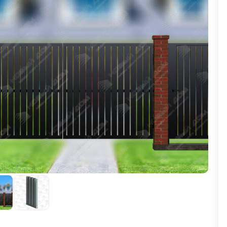
ВЫБОР ПО ХАРАКТЕРИСТИКАМ
Горизонтальные заборы
Высокие заборы
Красивые, дизайнерские заборы
ВЫБОР ПО СПОСОБУ МОНТАЖА
Заборы под ключ
Готовые заборы
Комплекты заборов-лего "сделай сам"
Быстровозводимые заборы