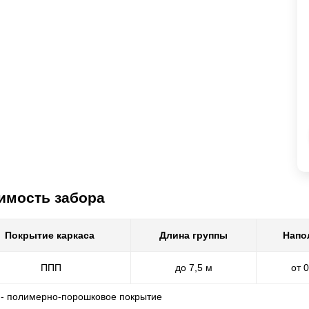
имость забора
Покрытие каркаса
Длина группы
Напо
ППП
до 7,5 м
от 
 - полимерно-порошковое покрытие