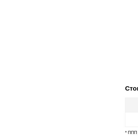
Сто
* ППП