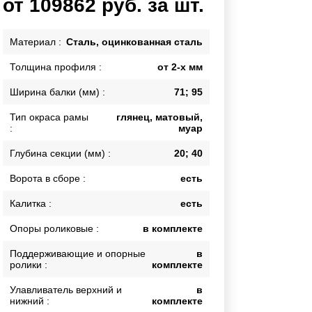
от 109862 руб. за шт.
Каркасы ворот
Калитки
Материал :
Сталь, оцинкованная сталь
Входные группы
Толщина профиля :
от 2-х мм
Ширина балки (мм) :
71; 95
ВСЕ ДЛЯ ЗАБОРА
Тип окраса рамы
глянец, матовый,
Панели для забора
:
муар
Глубина секции (мм) :
20; 40
Ворота в сборе :
есть
Калитка :
есть
Опоры роликовые :
в комплекте
Поддерживающие и опорные
в
ролики :
комплекте
Улавливатель верхний и
в
нижний :
комплекте