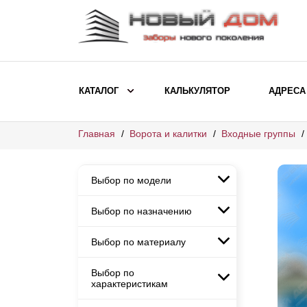
КАТАЛОГ
КАЛЬКУЛЯТОР
АДРЕСА
Главная
Ворота и калитки
Входные группы
ВЫБОР ПО МОДЕЛИ
Заборы Ранчо
Выбор по модели
Заборы Хай-тек
Заборы Классика
Выбор по назначению
Заборы Ранчо
Заборы Жалюзи
Заборы Хай-тек
Выбор по материалу
Заборы и ограждения для
Заборы Классика
детских садов
ВЫБОР ПО НАЗНАЧЕНИЮ
Заборы Жалюзи
Выбор по
Заборы с кирпичными столбами
Заборы для дачи
характеристикам
Заборы и ограждения для детских
Заборы из евроштакетника
Элитные заборы для коттеджей
садов