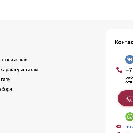
Конта
 назначению
+7
 характеристикам
раб
 типу
отв
абора
nov