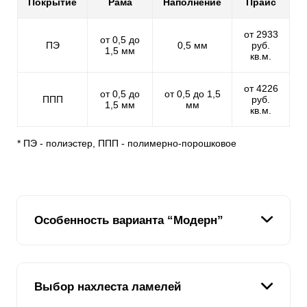
Покрытие
Рама
Наполнение
Прайс
от 2933
от 0,5 до
ПЭ
0,5 мм
руб.
1,5 мм
кв.м.
от 4226
от 0,5 до
от 0,5 до 1,5
ППП
руб.
1,5 мм
мм
кв.м.
* ПЭ - полиэстер, ППП - полимерно-порошковое
Особенность варианта “Модерн”
Этот вариант забора одинаково выглядит с обеих
Выбор нахлеста ламелей
сторон - как со стороны улицы, так и со стороны