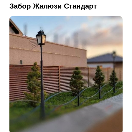
устанавливаются по одной технологии, одними и
участка, но и станет надежной защитой и
порошковой окраской). Оба имеют свои достоинства
Забор Жалюзи Стандарт
теми же рабочими и с использованием одинаковых
ограждением частных территорий.
и удачно зарекомендовали себя в использовании. Но
конструкционных решений и идентичным набором
у каждого покрытия имеются и свои нюансы.
инструментов. Но для каждого забора требуется
Основное отличие этих покрытий в том, что они
разное количество материалов (в том числе по
наносятся на разных этапах производства стали.
толщине) и
ламелей
, поэтому и
трудозатраты
на
Если
полиэстером
покрываются стальные листы во
изготовление и установку разных заборов будут
время изготовления, то порошковое покрытие
отличаться по цене. При этом качество установки и
наносится уже после выпуска детали для забора. Так
конструкций заборов всегда находятся на высоком
что
полиэстер
используется еще на заводе, а вот
уровне.
порошковая окраска выполняется уже нами. При
этом есть ряд ограничений. Если мы работаем с
листами, уже покрытыми «заводской» защитой, то во
время работы с такими материалами нужно быть
осторожными и не повредить их покрытие. Из-за чего
некоторые операции со сталью становятся
недоступны, что усложняет процесс изготовления
деталей. На качестве данный момент никак не
Глубина секции
ламелей
составляет 100 мм. Так что
сказывается, но вместо ноу-хау и наших
конструкция будет довольно массивна и подойдет
производственных технологий приходится применять
для заграждения более крупных строений, чем
иные более
трудозатратные
методы. В результате
одноэтажные здания. При этом “
Комби
” отлично
некоторые элементы теряют в скорости возведения
подойдет для ограждения любого участка и точно