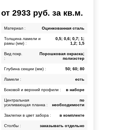
Каркасы ворот
от 2933 руб. за кв.м.
Калитки
Входные группы
Материал :
Оцинкованная сталь
Толщина ламели и
0,5; 0,6; 0,7; 1;
ВСЕ ДЛЯ ЗАБОРА
рамы (мм) :
1,2; 1,5
Панели для забора
Вид покр.
Порошковая окраска;
:
полиэстер
Глубина секции (мм) :
50; 60; 80
Ламели :
есть
Боковой и верхний профили :
в наборе
Центральная
по
усиливающая планка :
необходимости
Заклепки в цвет забора :
в комплекте
Столбы :
заказывать отдельно