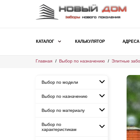
КАТАЛОГ
КАЛЬКУЛЯТОР
АДРЕСА
Главная
Выбор по назначению
Элитные забо
ВЫБОР ПО МОДЕЛИ
Заборы Ранчо
Выбор по модели
Заборы Хай-тек
Заборы Классика
Выбор по назначению
Заборы Ранчо
Заборы Жалюзи
Заборы Хай-тек
Выбор по материалу
Заборы и ограждения для
Заборы Классика
детских садов
ВЫБОР ПО НАЗНАЧЕНИЮ
Заборы Жалюзи
Выбор по
Заборы с кирпичными столбами
Заборы для дачи
характеристикам
Заборы и ограждения для детских
Заборы из евроштакетника
Элитные заборы для коттеджей
садов