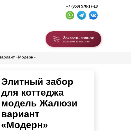
+7 (958) 578-17-18
Заказать звонок
позвоним за наш счет
 вариант «Модерн»
ВЫБОР ПО ТИПУ
Модульные заборы и ограждения
Элитный забор
Комбинированные заборы
Секционные заборы
для коттеджа
модель Жалюзи
ВОРОТА И КАЛИТКИ
вариант
Ворота откатные
«Модерн»
Ворота распашные
Ворота складные гармошка