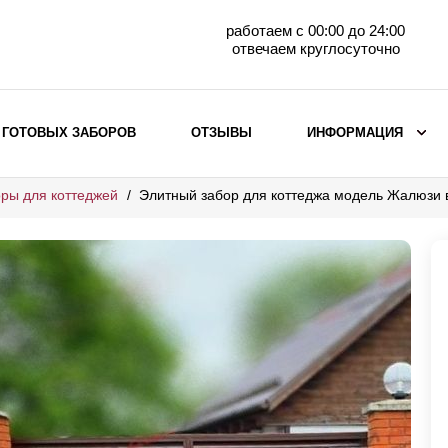
работаем с 00:00 до 24:00
отвечаем круглосуточно
 ГОТОВЫХ ЗАБОРОВ
ОТЗЫВЫ
ИНФОРМАЦИЯ
ры для коттеджей
Элитный забор для коттеджа модель Жалюзи
ВЫБОР ПО МАТЕРИАЛУ
Заборы с кирпичными столбами
Заборы из евроштакетника
горизонтального
Металлические заборы для дачи
Забор жалюзи с кирпичными столбами
Металлические заборы
Металлические ограждения