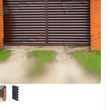
ВЫБОР ПО ХАРАКТЕРИСТИКАМ
Горизонтальные заборы
Высокие заборы
Красивые, дизайнерские заборы
ВЫБОР ПО СПОСОБУ МОНТАЖА
Заборы под ключ
Готовые заборы
Комплекты заборов-лего "сделай сам"
Быстровозводимые заборы