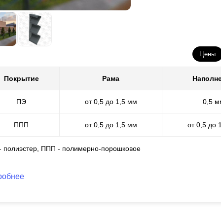
орой вариант декоративного покрытия - это полимерно-порошковое
раска. Для ее осуществления в нашей компании оборудован специа
уществляем покрытие, поэтому весь спектр наших конструкторских 
раничений в технологическом процессе. Множество расцветок и фа
Цены
рошковую окраску мы можем нанести толщиной от 60 до 100 микро
коррозии.
Покрытие
Рама
Наполн
ПЭ
от 0,5 до 1,5 мм
0,5 м
ППП
от 0,5 до 1,5 мм
от 0,5 до 
 - полиэстер, ППП - полимерно-порошковое
робнее