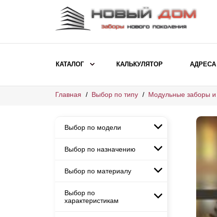
КАТАЛОГ
КАЛЬКУЛЯТОР
АДРЕСА
Главная
Выбор по типу
Модульные заборы и
ВЫБОР ПО МОДЕЛИ
Заборы Ранчо
Выбор по модели
Заборы Хай-тек
Заборы Классика
Выбор по назначению
Заборы Ранчо
Заборы Жалюзи
Заборы Хай-тек
Выбор по материалу
Заборы и ограждения для
Заборы Классика
детских садов
ВЫБОР ПО НАЗНАЧЕНИЮ
Заборы Жалюзи
Выбор по
Заборы с кирпичными столбами
Заборы для дачи
характеристикам
Заборы и ограждения для детских
Заборы из евроштакетника
Элитные заборы для коттеджей
садов