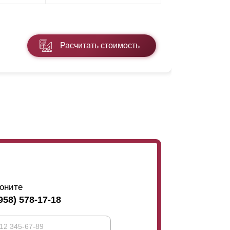
* ПЭ - поли
Расчитать стоимость
Подробнее
оните
958) 578-17-18