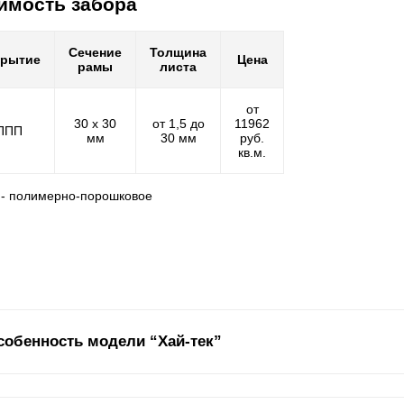
имость забора
Сечение
Толщина
крытие
Цена
рамы
листа
от
30 х 30
от 1,5 до
11962
ППП
мм
30 мм
руб.
кв.м.
 - полимерно-порошковое
собенность модели “Хай-тек”