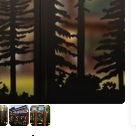
ВЫБОР ПО ХАРАКТЕРИСТИКАМ
Горизонтальные заборы
Высокие заборы
Красивые, дизайнерские заборы
ВЫБОР ПО СПОСОБУ МОНТАЖА
Заборы под ключ
Готовые заборы
Комплекты заборов-лего "сделай сам"
Быстровозводимые заборы