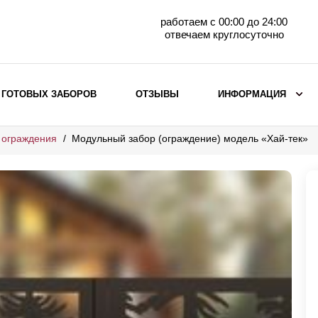
работаем с 00:00 до 24:00
отвечаем круглосуточно
 ГОТОВЫХ ЗАБОРОВ
ОТЗЫВЫ
ИНФОРМАЦИЯ
 ограждения
Модульный забор (ограждение) модель «Хай-тек»
ВЫБОР ПО МАТЕРИАЛУ
Заборы с кирпичными столбами
Заборы из евроштакетника
горизонтального
Металлические заборы для дачи
Забор жалюзи с кирпичными столбами
Металлические заборы
Металлические ограждения