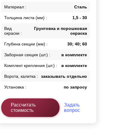
Каркасы ворот
Материал :
Сталь
Калитки
Толщина листа (мм) :
1,5 - 30
Входные группы
Вид
Грунтовка и порошковая
окраски :
окраска
ВСЕ ДЛЯ ЗАБОРА
Глубина секции (мм) :
30; 40; 60
Панели для забора
Заборная секция (шт.) :
в комплекте
Комплект крепления (шт.) :
в комплекте
Ворота, калитка :
заказывать отдельно
Установка :
по запросу
Рассчитать
Задать
стоимость
вопрос