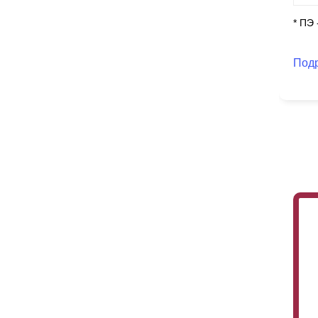
* ПЭ
Под