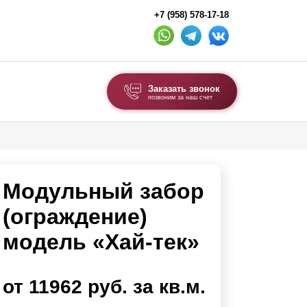
+7 (958) 578-17-18
Заказать звонок
позвоним за наш счет
ВЫБОР ПО ТИПУ
Модульные заборы и ограждения
Модульный забор
Комбинированные заборы
Секционные заборы
(ограждение)
модель «Хай-тек»
ВОРОТА И КАЛИТКИ
Ворота откатные
от 11962 руб. за кв.м.
Ворота распашные
Ворота складные гармошка