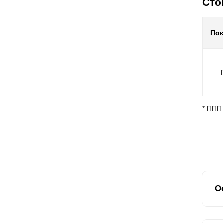
Сто
По
* ППП
О