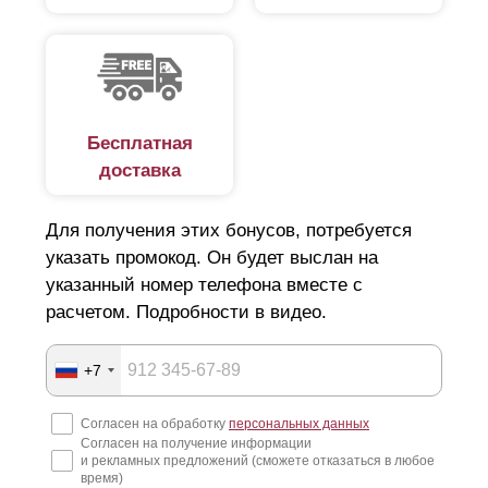
пожелания, требования и место установки, что
упростит и ускорит процесс изготовления забора, так
как все согласования будут происходить внутри
компании без привлечения третьих лиц.
Для данной модели возможна установка забора «под
Бесплатная
ключ», куда входит: антикоррозийная обработка
стальных столбов, их покраска в нужный цвет,
доставка
установка готовых столбов и крепление на них
пролетов забора. Транспортировка, разгрузка и
Для получения этих бонусов, потребуется
установка забора полностью ложится на нас, Вам
указать промокод. Он будет выслан на
будет необходимо только принять готовую работу.
указанный номер телефона вместе с
расчетом. Подробности в видео.
+7
Согласен на обработку
персональных данных
Согласен на получение информации
и рекламных предложений (сможете отказаться в любое
время)