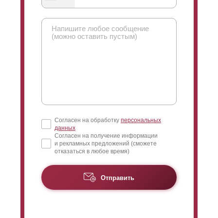
нахлеста есть, ведь в первую очередь он влияет на
угол обзора вашего участка и дома. Когда смотрят
снаружи, то взгляд модно направить только вверх. И
вот тут как раз регулируется угол, чем больше
нахлест тем меньше можно рассмотреть. Когда вы
смотрите со стороны участка, то взгляд направляется
сверху вниз, то есть можно взглянуть что происходит
возле забора. Если
ламели
размещены в стык, то в
принципе этого достаточно, чтобы практически
полностью закрыть обзор участка. Но, иногда есть
необходимость сделать его совсем минимальным,
Согласен на обработку
персональных
это достигается путем увеличения нахлеста.
данных
Согласен на получение информации
и рекламных предложений (сможете
отказаться в любое время)
Отправить