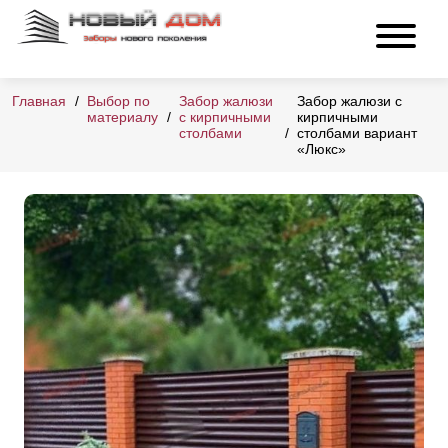
Главная
Выбор по
Забор жалюзи
Забор жалюзи с
материалу
с кирпичными
кирпичными
столбами
столбами вариант
«Люкс»